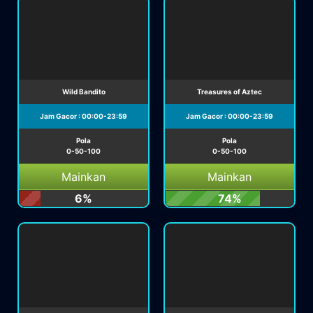
Wild Bandito
Treasures of Aztec
Jam Gacor : 00:00-23:59
Jam Gacor : 00:00-23:59
Pola
Pola
0-50-100
0-50-100
Mainkan
Mainkan
6%
74%