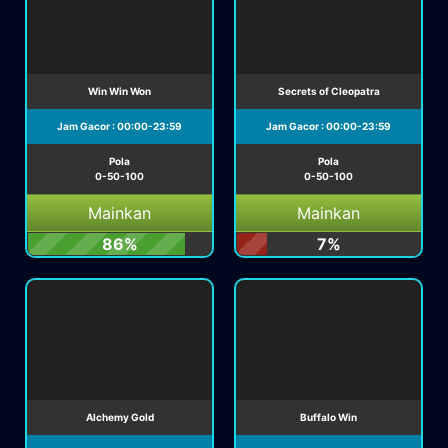
Win Win Won
Secrets of Cleopatra
Jam Gacor : 00:00-23:59
Jam Gacor : 00:00-23:59
Pola
Pola
0-50-100
0-50-100
Mainkan
Mainkan
86%
7%
Alchemy Gold
Buffalo Win