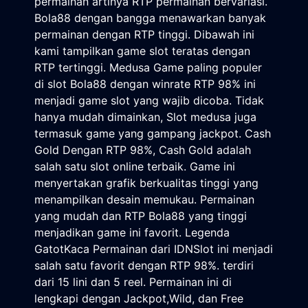
permainan artinya RTP permainan bervariasi.
Bola88 dengan bangga menawarkan banyak
permainan dengan RTP tinggi. Dibawah ini
kami tampilkan game slot teratas dengan
RTP tertinggi. Medusa Game paling populer
di slot Bola88 dengan winrate RTP 98% ini
menjadi game slot yang wajib dicoba. Tidak
hanya mudah dimainkan, Slot medusa juga
termasuk game yang gampang jackpot. Cash
Gold Dengan RTP 98%, Cash Gold adalah
salah satu slot online terbaik. Game ini
menyertakan grafik berkualitas tinggi yang
menampilkan desain memukau. Permainan
yang mudah dan RTP Bola88 yang tinggi
menjadikan game ini favorit. Legenda
GatotKaca Permainan dari IDNSlot ini menjadi
salah satu favorit dengan RTP 98%. terdiri
dari 15 lini dan 5 reel. Permainan ini di
lengkapi dengan Jackpot,Wild, dan Free