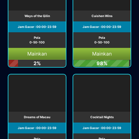
Ways of the Qilin
Caishen Wins
Jam Gacor : 00:00-23:59
Jam Gacor : 00:00-23:59
Pola
Pola
0-50-100
0-50-100
Mainkan
Mainkan
2%
98%
Dreams of Macau
Cocktail Nights
Jam Gacor : 00:00-23:59
Jam Gacor : 00:00-23:59
Pola
Pola