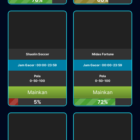
76%
60%
Shaolin Soccer
Midas Fortune
Jam Gacor : 00:00-23:59
Jam Gacor : 00:00-23:59
Pola
Pola
0-50-100
0-50-100
Mainkan
Mainkan
5%
72%