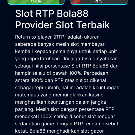
92%
8%
Slot RTP Bola88
Provider Slot Terbaik
Return to player (RTP) adalah ukuran
seberapa banyak mesin slot membayar
kembali kepada pemainnya untuk setiap unit
yang dipertaruhkan . Ini juga bisa dinyatakan
sebagai nilai persentase Slot RTP Bola88 dan
hampir selalu di bawah 100%. Perbedaan
antara 100% dan RTP mesin slot dikenal
sebagai tepi rumah, hal ini adalah keuntungan
matematis yang memungkinkan kasino
menghasilkan keuntungan dalam jangka
panjang. Mesin slot dengan persentase RTP
mendekati 100% sering disebut slot longgar
sedangkan game dengan RTP rendah disebut
ketat. Bola88 menghadirkan slot gacor