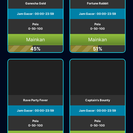
Ganesha Gold
Fortune Rabbit
Jam Gacor : 00:00-23:59
Jam Gacor : 00:00-23:59
Pola
Pola
0-50-100
0-50-100
Mainkan
Mainkan
45%
51%
Rave Party Fever
Captain's Bounty
Jam Gacor : 00:00-23:59
Jam Gacor : 00:00-23:59
Pola
Pola
0-50-100
0-50-100