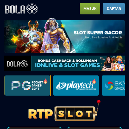
MASUK
DAFTAR