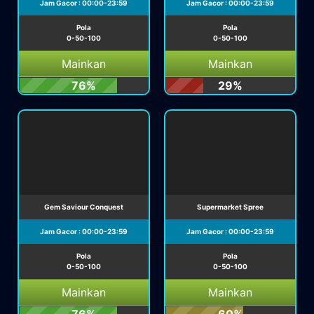
Jam Gacor : 00:00-23:59
Jam Gacor : 00:00-23:59
Pola
Pola
0-50-100
0-50-100
Mainkan
Mainkan
76%
29%
Gem Saviour Conquest
Supermarket Spree
Jam Gacor : 00:00-23:59
Jam Gacor : 00:00-23:59
Pola
Pola
0-50-100
0-50-100
Mainkan
Mainkan